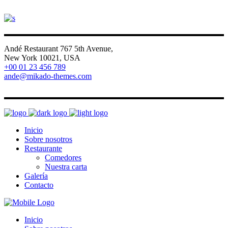
Andé Restaurant 767 5th Avenue,
New York 10021, USA
+00 01 23 456 789
ande@mikado-themes.com
FB
IG
V
LI
Inicio
Sobre nosotros
Restaurante
Comedores
Nuestra carta
Galería
Contacto
Inicio