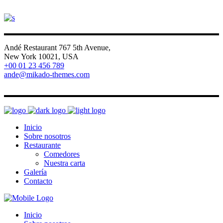
Andé Restaurant 767 5th Avenue,
New York 10021, USA
+00 01 23 456 789
ande@mikado-themes.com
FB
IG
V
LI
Inicio
Sobre nosotros
Restaurante
Comedores
Nuestra carta
Galería
Contacto
Inicio