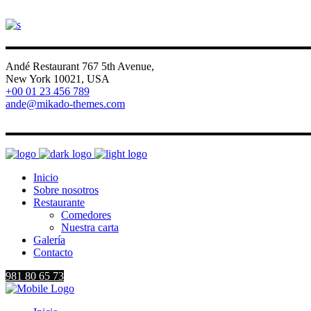
Andé Restaurant 767 5th Avenue,
New York 10021, USA
+00 01 23 456 789
ande@mikado-themes.com
FB
IG
V
LI
Inicio
Sobre nosotros
Restaurante
Comedores
Nuestra carta
Galería
Contacto
981 80 65 73