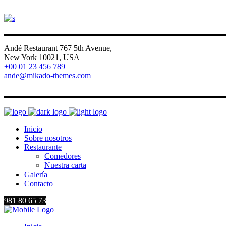
Andé Restaurant 767 5th Avenue,
New York 10021, USA
+00 01 23 456 789
ande@mikado-themes.com
FB
IG
V
LI
Inicio
Sobre nosotros
Restaurante
Comedores
Nuestra carta
Galería
Contacto
981 80 65 73