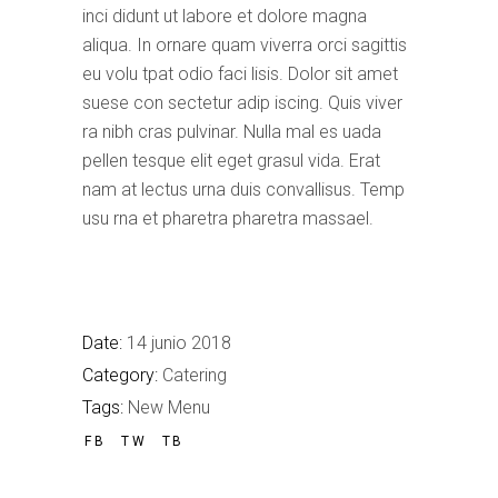
inci didunt ut labore et dolore magna
aliqua. In ornare quam viverra orci sagittis
eu volu tpat odio faci lisis. Dolor sit amet
suese con sectetur adip iscing. Quis viver
ra nibh cras pulvinar. Nulla mal es uada
pellen tesque elit eget grasul vida. Erat
nam at lectus urna duis convallisus. Temp
usu rna et pharetra pharetra massael.
Date:
14 junio 2018
Category:
Catering
Tags:
New Menu
FB
TW
TB