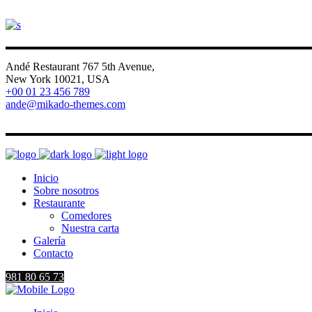
Andé Restaurant 767 5th Avenue,
New York 10021, USA
+00 01 23 456 789
ande@mikado-themes.com
FB
IG
V
LI
Inicio
Sobre nosotros
Restaurante
Comedores
Nuestra carta
Galería
Contacto
981 80 65 73