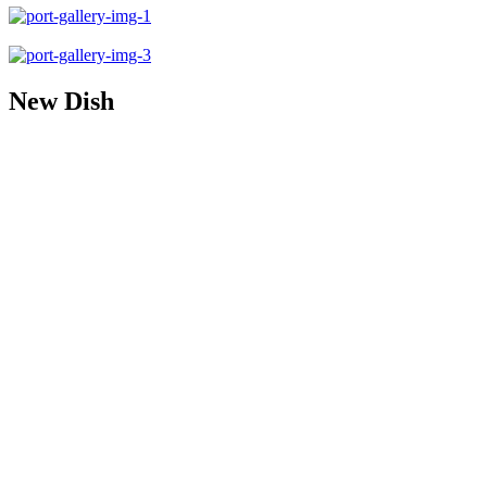
New Dish
Tempor commodo ullamcorper al lacuse sesis vesti bu um sed arcu non od
Date:
21 junio 2018
Category:
Brasserie
Tags:
Dining
FB
TW
TB