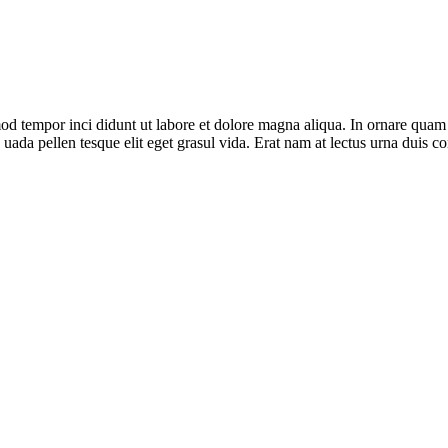
od tempor inci didunt ut labore et dolore magna aliqua. In ornare quam viv
s uada pellen tesque elit eget grasul vida. Erat nam at lectus urna duis c