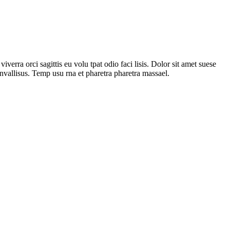
erra orci sagittis eu volu tpat odio faci lisis. Dolor sit amet suese
onvallisus. Temp usu rna et pharetra pharetra massael.