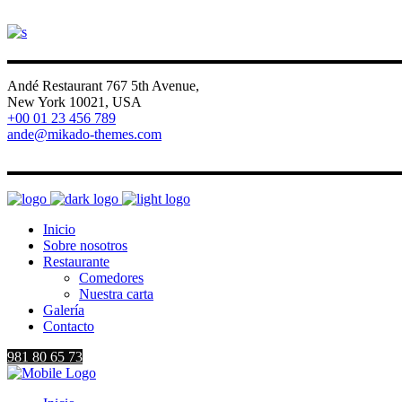
Andé Restaurant 767 5th Avenue,
New York 10021, USA
+00 01 23 456 789
ande@mikado-themes.com
FB
IG
V
LI
Inicio
Sobre nosotros
Restaurante
Comedores
Nuestra carta
Galería
Contacto
981 80 65 73