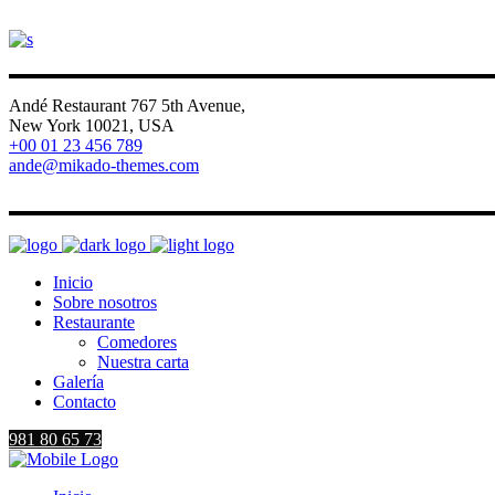
Andé Restaurant 767 5th Avenue,
New York 10021, USA
+00 01 23 456 789
ande@mikado-themes.com
FB
IG
V
LI
Inicio
Sobre nosotros
Restaurante
Comedores
Nuestra carta
Galería
Contacto
981 80 65 73